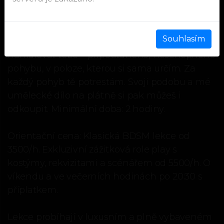
už jsi ji podepsal, tak co s tím teď? Umělecké
ponížení – Jsem také umělkyně a ráda maluji
obrazy. Kvůli nýmandům, jako jsi ty, na
Souhlasím
malování ale nezbývá čas. Mohu však
namalovat tebe – připoutaného, neschopného
pohybu, v poloze, kterou si sama určím. Za
každý pohyb tě potrestám. Svoji podobu a mé
umělecké dílo na plátně si pak můžeš i
odkoupit. Minimální doba: 2 hodiny.
Orientační cena: Klasická BDSM lekce od
3500/h. Exkluzivní zážitková role play s
kostýmy, rekvizitami a scénářem od 5500/h. O
víkendu a ve večerních hodinách po 20:30 s
příplatkem.
Lekce probíhají v luxusním a plně vybaveném