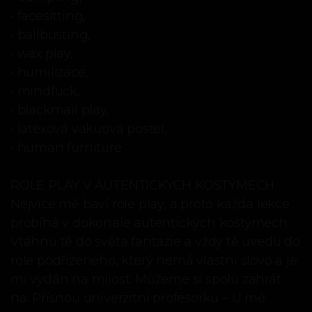
• facesitting,
• ballbusting,
• wax play,
• humilizace,
• mindfuck,
• blackmail play,
• latexová vakuová postel,
• human furniture
ROLE PLAY V AUTENTICKÝCH KOSTÝMECH
Nejvíce mě baví role play, a proto každá lekce
probíhá v dokonale autentických kostýmech.
Vtáhnu tě do světa fantazie a vždy tě uvedu do
role podřízeného, který nemá vlastní slovo a je
mi vydán na milost. Můžeme si spolu zahrát
na: Přísnou univerzitní profesorku – U mé