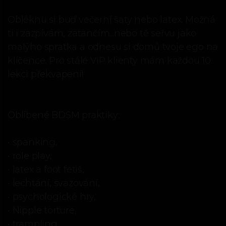
Obléknu si buď večerní šaty nebo latex. Možná
ti i zazpívám, zatančím...nebo tě seřvu jako
malýho spratka a odnesu si domů tvoje ego na
klíčence. Pro stálé VIP klienty mám každou 10.
lekci překvapení!
Oblíbené BDSM praktiky:
• spanking,
• role play,
• latex a foot fetiš,
• lechtání, svazování,
• psychologické hry,
• Nipple torture,
• trampling,