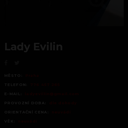
Lady Evilin
MĚSTO:
Praha
TELEFON:
776 457 265
E-MAIL:
ladyevillin@gmail.com
PROVOZNÍ DOBA:
dle dohody
ORIENTAČNÍ CENA:
neuvádí
VĚK:
neuvádí