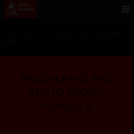
HOME
DOMINY - KATALOG PROFILŮ ČESKÝCH DOMIN
LADY
EVILIN
PŘEDPLATNÉ PRO
TENTO PROFIL
VYPRŠELO