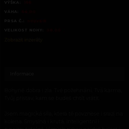
VÝŠKA:
156
VÁHA:
54,00
PRSA Č.:
neuvádí
VELIKOST NOHY:
36,00
Zobrazit inzeráty
Informace
Bohyně dobra i zla. Tvé požehnání, Tvá karma,
Tvůj přístav, kam se budeš chtít vrátit.
Jsem magická síla, která tě povznese i srazí na
kolena. Smyslná i krutá, inteligentní i