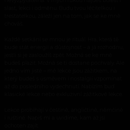
nevyzpytatelná. V mých rukou najdeš bolest i
slast, lekci i odměnu. Budu tvou léčitelkou i
trestatelkou, záleží jen na tom, jak se ke mně
chováš.
Každé setkání se mnou je rituál. Hra, která tě
bude stát energii a důstojnost – a já rozhodnu,
jestli si je zasloužíš zpět. Možná se ke mně
budeš plazit. Možná se ti dostane pochvaly. Ale
jedno vím jistě – mé lekce jsou zážitkem, na
který budeš s úsměvem i nostalgií vzpomínat
až do posledního vydechnutí. Nabízím buď
klasické lekce nebo exkluzivní zážitkové lekce.
Lekce probíhají v češtině, angličtině, němčině
i ruštině. Napiš mi a uvidíme, kam až jsi
ochoten zajít.