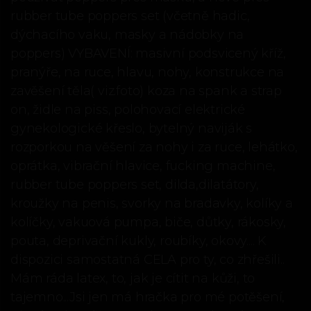
rubber tube poppers set (včetně hadic,
dýchacího vaku, masky a nádobky na
poppers) VYBAVENÍ: masivní podsvicený kříž,
pranýře, na ruce, hlavu, nohy, konstrukce na
zavěšení těla( viz.foto) koza na spank a strap
on, židle na piss, polohovací elektrické
gynekologické křeslo, bytelný naviják s
rozporkou na věšení za nohy i za ruce, lehátko,
oprátka, vibrační hlavice, fucking machine,
rubber tube poppers set, dilda,dilatátory,
kroužky na penis, svorky na bradavky, kolíky a
kolíčky, vakuová pumpa, biče, důtky, rákosky,
pouta, deprivační kukly, roubíky, okovy.... K
dispozici samostatná CELA pro ty, co zhřešili..
Mám ráda latex, to, jak je cítit na kůži, to
tajemno...Jsi jen má hračka pro mé potěšení,