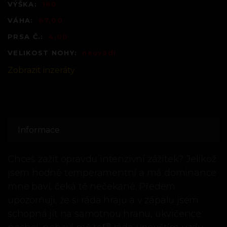
VÝŠKA:
180
VÁHA:
67,00
PRSA Č.:
4,00
VELIKOST NOHY:
neuvádí
Zobrazit inzeráty
Informace
Chceš zažít opravdu intenzivní zážitek? Jelikož
jsem hodně temperamentní a má dominance
mne baví, čeká tě nečekané. Předem
upozorňuji, že si ráda hraju a v zápalu jsem
schopná jít na samotnou hranu, ukvičence