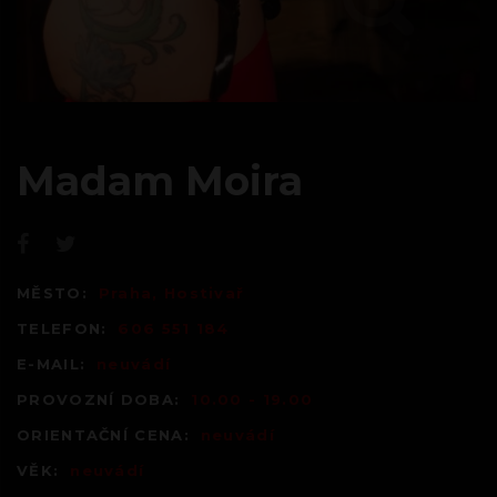
Madam Moira
MĚSTO:
Praha, Hostivař
TELEFON:
606 551 184
E-MAIL:
neuvádí
PROVOZNÍ DOBA:
10.00 - 19.00
ORIENTAČNÍ CENA:
neuvádí
VĚK:
neuvádí