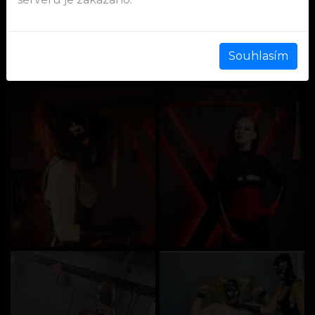
pouze 10-17h, v opačném případě blokace.
Souhlasím
Fotografie