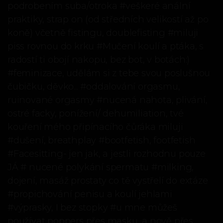
podrobením suba/otroka #veškeré anální
praktiky, strap on (od středních velikostí až po
koně) včetně fistingu, doublefisting #miluji
piss rovnou do krku #Mučení koulí a ptáka, s
radostí ti obojí nakopu, bez bot, v botách:)
#feminizace, udělám si z tebe svou poslušnou
čubičku, děvko... #oddalování orgasmu,
ruinované orgasmy #nucená nahota, plivání,
ostré facky, ponížení/ dehumiliation, tvé
kouření mého připínacího čůráka miluji
#dušení, breathplay #bootfetish, footfetish
#Facesitting- jen jak, a jestli rozhodnu pouze
JÁ # nucené polykání spermatu #milking,
dojení, masáž prostaty co tě vystřelí do extáze
#propichování penisu a koulí jehlami
#výprasky, I bez stopky #u mne můžeš
používat poppers přes masku, a nově přes