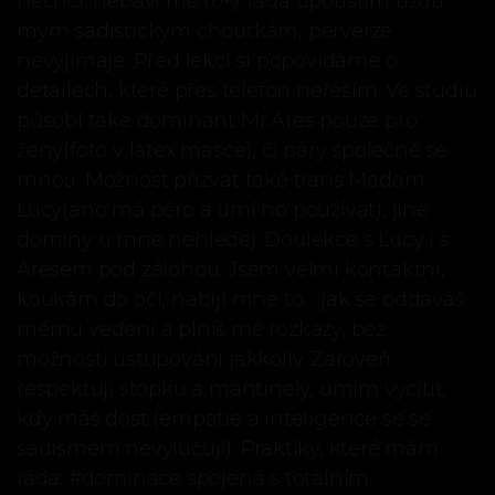
nechci, nebaví mě to👎 ráda upouštím uzdu
mým sadistickým choutkám, perverze
nevyjímaje. Před lekcí si popovídáme o
detailech, které přes telefon neřeším. Ve studiu
působí také dominant Mr.Ares pouze pro
ženy(foto v latex masce), či páry společně se
mnou. Možnost přizvat také trans Madam
Lucy(ano má péro a umí ho používat), jiné
dominy u mne nehledej. Doulekce s Lucy i s
Aresem pod zálohou. Jsem velmi kontaktní,
koukám do očí, nabíjí mne to.... jak se oddaváš
mému vedení a plníš mé rozkazy, bez
možnosti ustupování jakkoliv. Zároveň
respektuji stopku a mantinely, umím vycítit,
kdy máš dost (empatie a inteligence se se
sadismem nevylučují). Praktiky, které mám
ráda: #dominace spojená s totálním