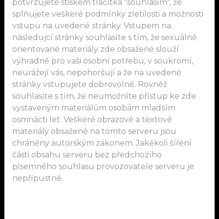
potvrzujete stiskem tlačítka "souhlasím", že
psychikou i tělem. Hledáš-li víc než jen
splňujete veškeré podmínky zletilosti a možnosti
povrchní lekci, intenzitu, přítomnost a
vstupu na uvedené stránky. Vstupem na
skutečné propojení, jsi na správném místě.
následujcí stránky souhlasíte s tím, že sexuálně
orientované materiály zde obsažené slouží
PRAKTIKY: Roleplays, foot worship, body
výhradně pro vaši osobní potřebu, v soukromí,
worship, piss, facesitting, trampling, teasing &
neurážejí vás, nepohoršují a že na uvedené
denial, pegging/strap-on, fisting, bondage,
stránky vstupujete dobrovolně. Rovněž
breathplay, spanking, CBT, elektro, clinic play,
souhlasíte s tím, že neumožníte přístup ke zde
vystaveným materiálům osobám mladším
dilatace, jehly, senzorická deprivace, vakuová
osmnácti let. Veškeré obrazové a textové
postel, feminizace, ABDL, pet play, a další
materiály obsažené na tomto serveru jsou
praktiky. Co tě z toho láká nejvíc?
chráněny autorským zákonem. Jakékoli šíření
části obsahu serveru bez předchozího
NEDĚLÁM : facesitting bez prádla, sexuální
písemného souhlasu provozovatele serveru je
praktiky, kaviár
nepřípustné.
Pro kontaktování používejte výhradně
WhatsApp!!! Telefonní hovory ani SMS běžně