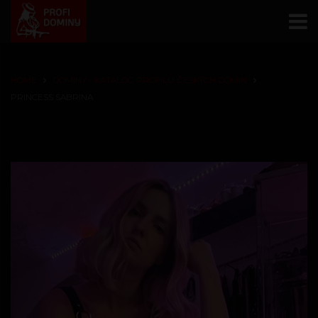
HOME
DOMINY - KATALOG PROFILŮ ČESKÝCH DOMIN
PRINCESS SABRINA