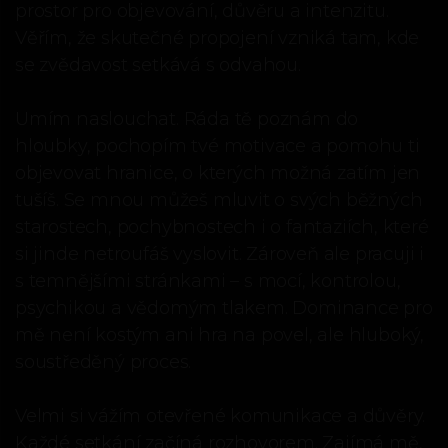
prostor pro objevování, důvěru a intenzitu.
Věřím, že skutečné propojení vzniká tam, kde
se zvědavost setkává s odvahou.
Umím naslouchat. Ráda tě poznám do
hloubky, pochopím tvé motivace a pomohu ti
objevovat hranice, o kterých možná zatím jen
tušíš. Se mnou můžeš mluvit o svých běžných
starostech, pochybnostech i o fantaziích, které
si jinde netroufáš vyslovit. Zároveň ale pracuji i
s temnějšími stránkami – s mocí, kontrolou,
psychikou a vědomým tlakem. Dominance pro
mě není kostým ani hra na povel, ale hluboký,
soustředěný proces.
Velmi si vážím otevřené komunikace a důvěry.
Každé setkání začíná rozhovorem. Zajímá mě,