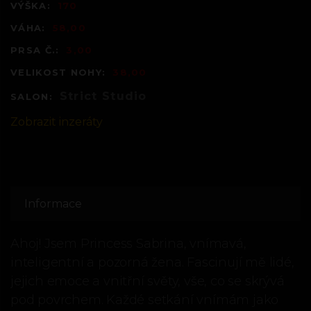
VÝŠKA:
170
VÁHA:
58,00
PRSA Č.:
3,00
VELIKOST NOHY:
38,00
Strict Studio
SALON:
Zobrazit inzeráty
Informace
Ahoj! Jsem Princess Sabrina, vnímavá,
inteligentní a pozorná žena. Fascinují mě lidé,
jejich emoce a vnitřní světy, vše, co se skrývá
pod povrchem. Každé setkání vnímám jako