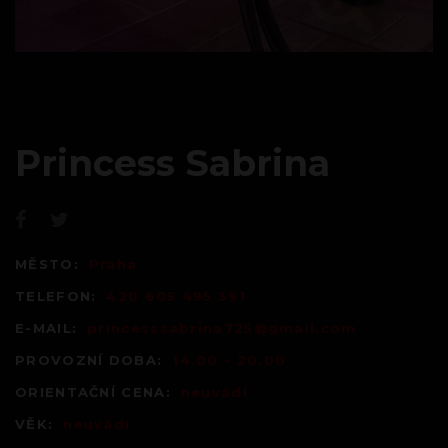
Princess Sabrina
MĚSTO:
Praha
TELEFON:
420 605 495 391
E-MAIL:
princesssabrina725@gmail.com
PROVOZNÍ DOBA:
14.00 - 20.00
ORIENTAČNÍ CENA:
neuvádí
VĚK:
neuvádí