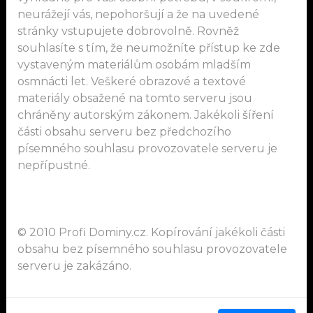
neurážejí vás, nepohoršují a že na uvedené
stránky vstupujete dobrovolně. Rovněž
souhlasíte s tím, že neumožníte přístup ke zde
vystaveným materiálům osobám mladším
osmnácti let. Veškeré obrazové a textové
materiály obsažené na tomto serveru jsou
chráněny autorským zákonem. Jakékoli šíření
části obsahu serveru bez předchozího
písemného souhlasu provozovatele serveru je
nepřípustné.
© 2010 Profi Dominy.cz. Kopírování jakékoli části
obsahu bez písemného souhlasu provozovatele
serveru je zakázáno.