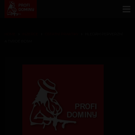
HOME
INZERCE
OSTATNÍ PRAKTIKY
HLEDÁM PERVERZNÍ
A TVRDÉ BDSM