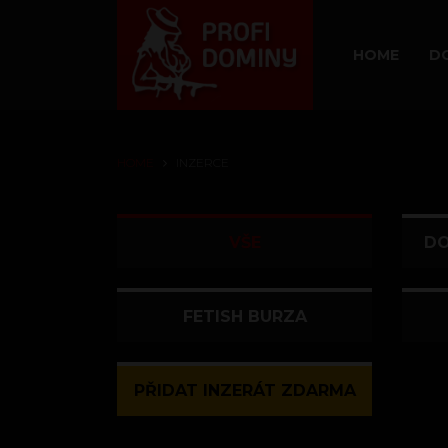
HOME
D
HOME
INZERCE
VŠE
DO
FETISH BURZA
PŘIDAT INZERÁT ZDARMA