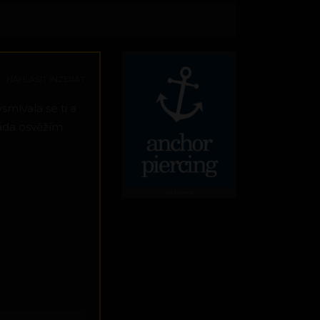
NAHLÁSIT INZERÁT
smívala se ti a
ráda osvěžím.
Reklama