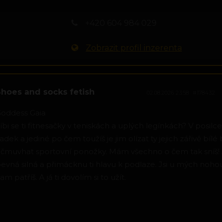
+420 604 984 029
Zobrazit profil inzerenta
Shoes and socks fetish
02.08.2026 23:58
#178432
oddess Gaia
íbi se ti fitnesačky v teniskách a uplých legínkách? V posilc
adek a jediné po čem toužíš je jim olízat ty jejich zářivě bílé 
čmuvhat sportovní ponožky. Mám všechno o čem tak sníš! 
evná silná a přimácknu ti hlavu k podlaze. Jsi u mých noho
am patříš. A já ti dovolím si to užít.