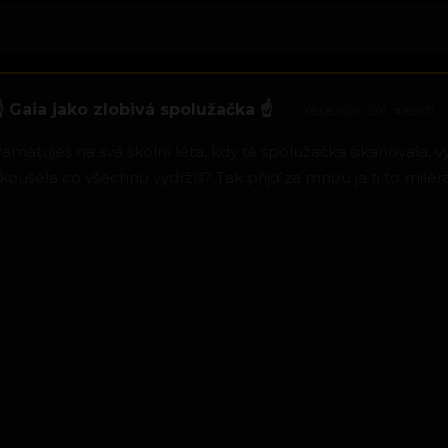
 Gaia jako zlobivá spolužačka ☝
05.08.2026 12:01
#169931
amatuješ na svá školní léta, kdy tě spolužačka šikanovala, vy
koušela co všechno vydržíš? Tak přijď za mnou ja ti to mile