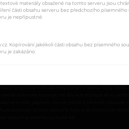
 textové materiály obsažené na tomto serveru jsou chr
šíření části obsahu serveru bez předchozího písemného
ru je nepřípustné.
+420 604 984 029
.cz. Kopírování jakékoli části obsahu bez písemného so
Zobrazit profil inzerenta
ru je zakázáno.
ot Latex Gaia
29.07.2026 23:58
#169396
odvol se pokušení sloužit sexy bohyni v latexu. Uplý, lesklý, 
ateriál dokonale kopíruje mé tělo a ty si přeješ se ho dotkn
ukama a nebo jazykem. Jen se přitulit a přivonět. Nebude 
usíš prokázat, že si to zasloužíš. Taky si tě obléknu do latex
luší oboum a uvidíme, co bude dál.