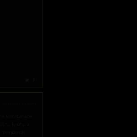
NAHLÁSIT INZERÁT
ahle kombinace
tíš tu touhu a
, ponižovat.