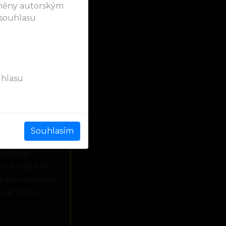
áněny autorským
 souhlasu
uhlasu
Souhlasím
NAHLÁSIT INZERÁT
dráždivý
out. Leštit ho
to ale zadarmo!
u, ať nám to