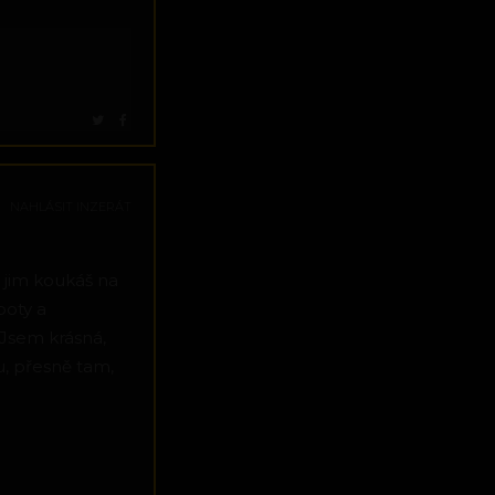
NAHLÁSIT INZERÁT
e jim koukáš na
boty a
Jsem krásná,
u, přesně tam,