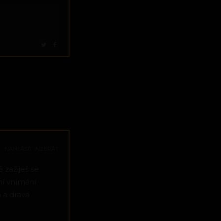
NAHLÁSIT INZERÁT
 zažiješ se
vní vnímání
 a dravá