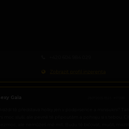
+420 604 984 029
Zobrazit profil inzerenta
Sexy Gaia
28.07.2026 10:23
#173581
ráždí tě představa holky jen v podprsence a minisukni? T
i moc sluší, ale pevně tě připoutám a pohraju si s tebou. Cí
ezmoc, ale nemůžeš mě mít. Budu tě bičovat, mučit, mazlit