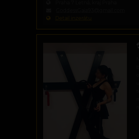
Praha 7 Letná, kraj Praha
GoddessGaia93@gmail.com
Detail inzerátu

M
b
o
u
t
m
m