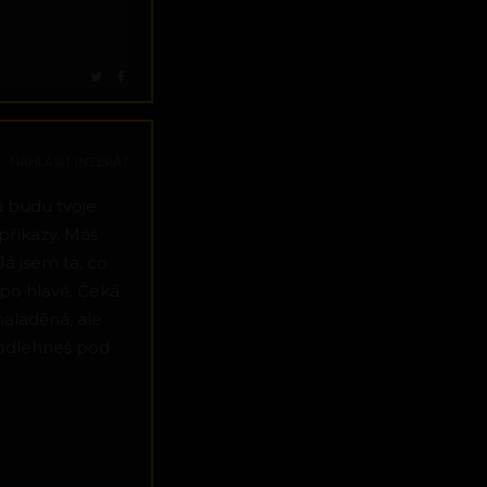
NAHLÁSIT INZERÁT
á budu tvoje
příkazy. Máš
Já jsem ta, co
 po hlavě. Čeká
aladěná, ale
podlehneš pod