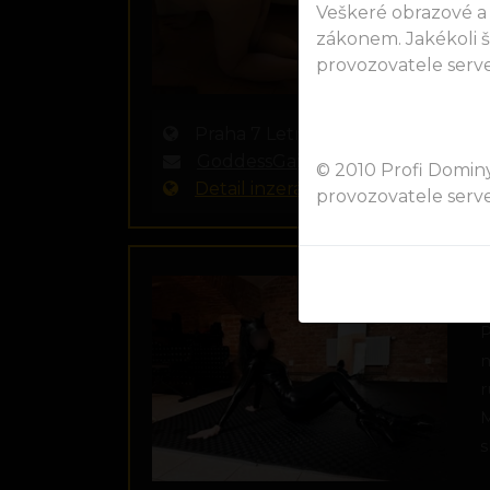
Veškeré obrazové a
zákonem. Jakékoli 
provozovatele serve
Praha 7 Letná, kraj Praha
GoddessGaia93@gmail.com
© 2010 Profi Dominy
Detail inzerátu
provozovatele serve
H
P
m
r
M
s