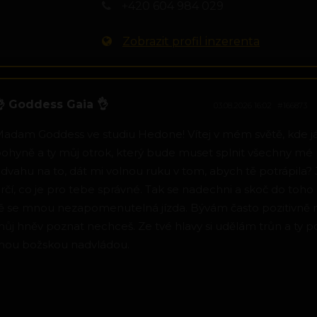
+420 604 984 029
Zobrazit profil inzerenta
 Goddess Gaia 👌
03.08.2026 16:02
#166873
adam Goddess ve studiu Hedone! Vítej v mém světě, kde j
ohyně a ty můj otrok, který bude muset splnit všechny mé 
dvahu na to, dát mi volnou ruku v tom, abych tě potrápila? 
rčí, co je pro tebe správné. Tak se nadechni a skoč do toho
ě se mnou nezapomenutelná jízda. Bývám často pozitivně n
ůj hněv poznat nechceš. Ze tvé hlavy si udělám trůn a ty 
ou božskou nadvládou.