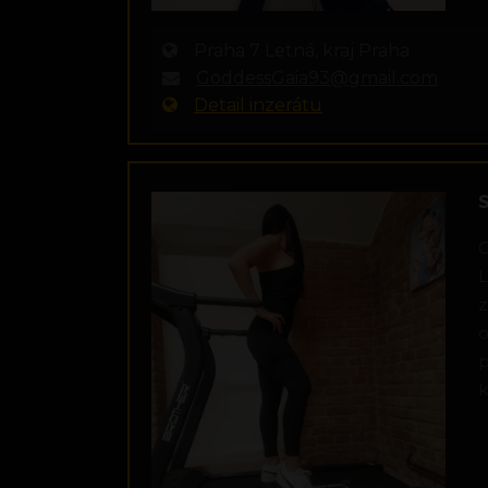
Praha 7 Letná, kraj Praha
GoddessGaia93@gmail.com
Detail inzerátu
G
L
z
o
p
k