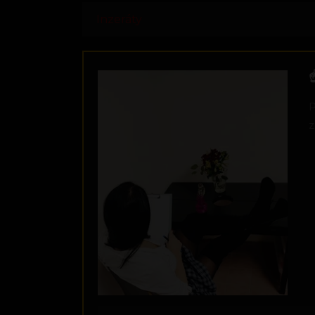
Inzeráty
☝
P
z