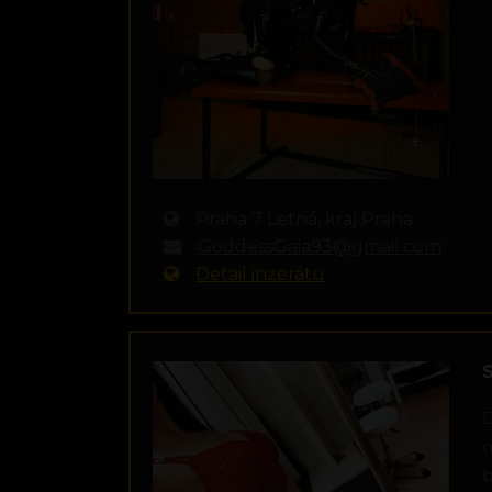
Praha 7 Letná, kraj Praha
GoddessGaia93@gmail.com
Detail inzerátu
D
m
b