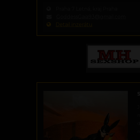
Praha 7 Letná, kraj Praha
GoddessGaia93@gmail.com
Detail inzerátu
J
m
d
m