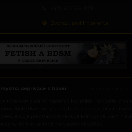
+420 604 984 029
Zobrazit profil inzerenta
rek
lama
Smyslná deprivace s Gaiou
29.07.2026 23:58
#170157
en ticho a tma a silné napětí co kdy příjde - tak tohle přesně
nou. Ztratíš dva smysly, ale za to získáš jeden silný. Intenzi
oteků a tvoje představivost nebude brát konce. Jsem hravá
adam, která se na tobě chce pořádně vyřádit.